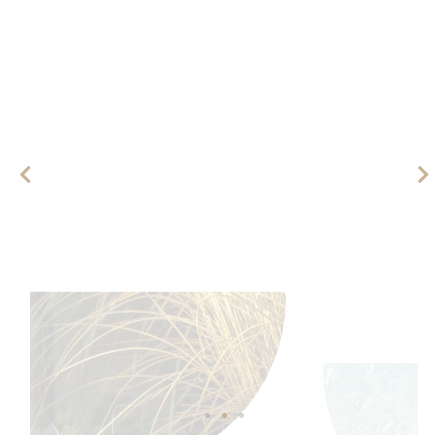
AMÉNAGEMENTS EXTÉRIEURS
PISCINE (BAC À RIDEAU,
MARGELLE IPE, ABRIS DE
PISCINE)
 il
...
Pour s’accorder parfaitement avec votre
terrasse, quoi de mieux que d’aménager sa